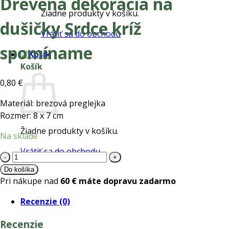
Drevená dekorácia na
Žiadne produkty v košíku.
dušičky Srdce kríž
Vrátiť sa do obchodu
spomíname
Košík
0,80
€
Materiál: brezová preglejka
Rozmer: 8 x 7 cm
Žiadne produkty v košíku.
Na sklade
Vrátiť sa do obchodu
množstvo
Drevená
Do košíka
dekorácia
Pri nákupe nad
60 € máte dopravu zadarmo
na
Recenzie (0)
dušičky
Srdce
Recenzie