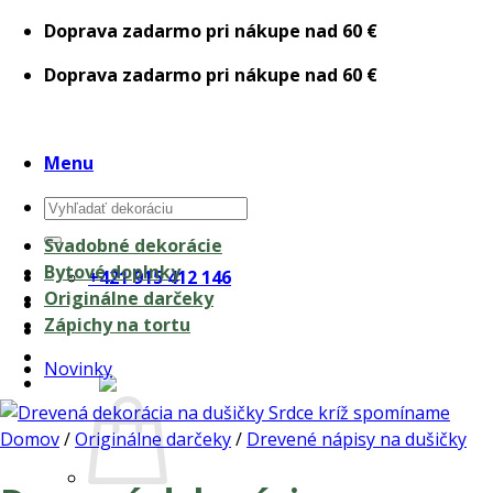
Skip
Doprava zadarmo pri nákupe nad 60 €
to
Doprava zadarmo pri nákupe nad 60 €
content
Menu
Hľadať:
Svadobné dekorácie
Bytové doplnky
+421 915 412 146
Originálne darčeky
Zápichy na tortu
Novinky
0,00
€
Domov
/
Originálne darčeky
/
Drevené nápisy na dušičky