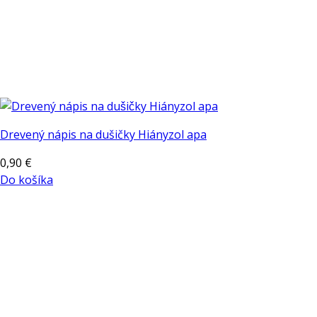
Drevený nápis na dušičky Hiányzol apa
0,90
€
Do košíka