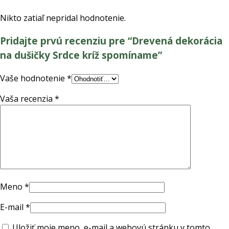
kríž
spomíname
Nikto zatiaľ nepridal hodnotenie.
Pridajte prvú recenziu pre “Drevená dekorácia
na dušičky Srdce kríž spomíname”
Vaše hodnotenie
*
Vaša recenzia
*
Meno
*
E-mail
*
Uložiť moje meno, e-mail a webovú stránku v tomto