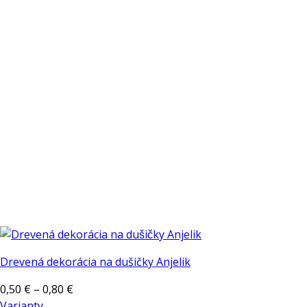
Drevená dekorácia na dušičky Anjelik
Price
0,50
€
–
0,80
€
range:
Varianty