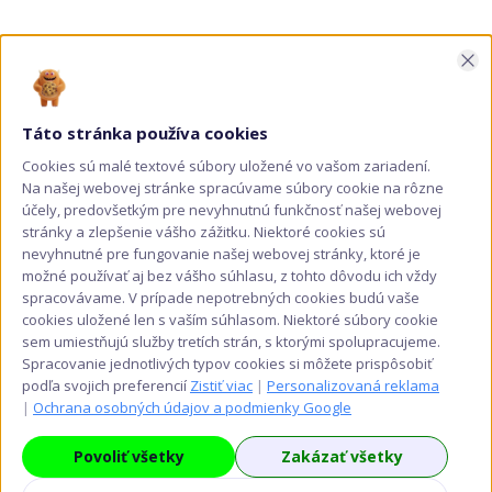
Zav
Táto stránka používa cookies
Drevený nápis na dušičky Hiányzol anya
Cookies sú malé textové súbory uložené vo vašom zariadení.
0,90
€
Na našej webovej stránke spracúvame súbory cookie na rôzne
Do košíka
účely, predovšetkým pre nevyhnutnú funkčnosť našej webovej
stránky a zlepšenie vášho zážitku. Niektoré cookies sú
nevyhnutné pre fungovanie našej webovej stránky, ktoré je
možné používať aj bez vášho súhlasu, z tohto dôvodu ich vždy
spracovávame. V prípade nepotrebných cookies budú vaše
cookies uložené len s vaším súhlasom. Niektoré súbory cookie
sem umiestňujú služby tretích strán, s ktorými spolupracujeme.
Spracovanie jednotlivých typov cookies si môžete prispôsobiť
podľa svojich preferencií
Zistiť viac
|
Personalizovaná reklama
|
Ochrana osobných údajov a podmienky Google
Povoliť všetky
Zakázať všetky