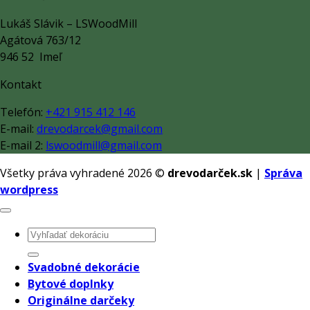
Lukáš Slávik – LSWoodMill
Agátová 763/12
946 52 Imeľ
Kontakt
Telefón:
+421 915 412 146
E-mail:
drevodarcek@gmail.com
E-mail 2:
lswoodmill@gmail.com
Všetky práva vyhradené 2026 ©
drevodarček.sk
|
Správa
wordpress
Hľadať:
Svadobné dekorácie
Bytové doplnky
Originálne darčeky