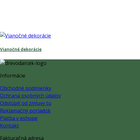
Vianočné dekorácie
Informácie
Obchodné podmienky
Ochrana osobných údajov
Odstúpiť od zmluvy tu
Reklamačný poriadok
Platba v eshope
Kontakt
Fakturačná adresa