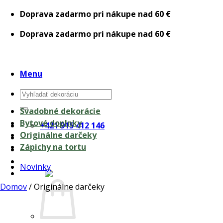
Skip
Doprava zadarmo pri nákupe nad 60 €
to
Doprava zadarmo pri nákupe nad 60 €
content
Menu
Hľadať:
Svadobné dekorácie
Bytové doplnky
+421 915 412 146
Originálne darčeky
Zápichy na tortu
Novinky
0,00
€
Domov
/
Originálne darčeky