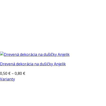
stránke
produktu.
Drevená dekorácia na dušičky Anjelik
Price
0,50
€
–
0,80
€
range:
Varianty
Tento
0,50 €
produkt
through
má
0,80 €
viacero