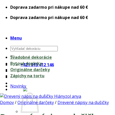
Skip
Doprava zadarmo pri nákupe nad 60 €
to
Doprava zadarmo pri nákupe nad 60 €
content
Menu
Hľadať:
Svadobné dekorácie
Bytové doplnky
+421 915 412 146
Originálne darčeky
Zápichy na tortu
Novinky
0,00
€
Domov
/
Originálne darčeky
/
Drevené nápisy na dušičky