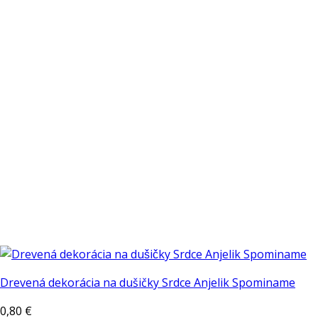
variantov.
Možnosti
si
môžete
vybrať
na
stránke
produktu.
Drevená dekorácia na dušičky Srdce Anjelik Spominame
0,80
€