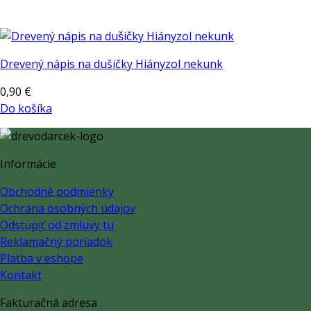
Drevený nápis na dušičky Hiányzol nekunk
0,90
€
Do košíka
Informácie
Obchodné podmienky
Ochrana osobných údajov
Odstúpiť od zmluvy tu
Reklamačný poriadok
Platba v eshope
Kontakt
Fakturačná adresa