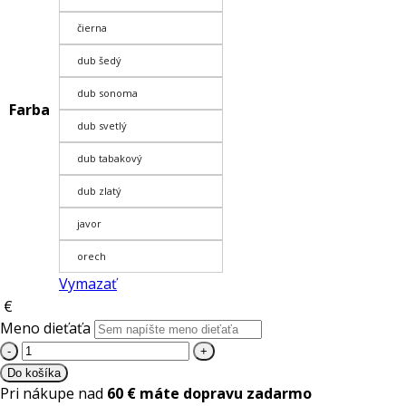
čierna
dub šedý
dub sonoma
Farba
dub svetlý
dub tabakový
dub zlatý
javor
orech
Vymazať
€
Meno dieťaťa
množstvo
Drevodarček
Do košíka
Detská
Pri nákupe nad
60 € máte dopravu zadarmo