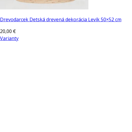
Drevodarcek Detská drevená dekorácia Levík 50×52 cm
20,00
€
Varianty
Tento
produkt
má
viacero
variantov.
Možnosti
si
môžete
vybrať
na
stránke
produktu.