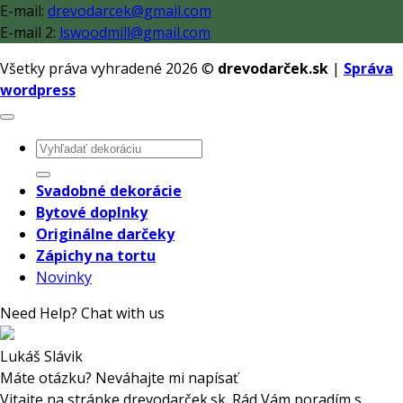
E-mail:
drevodarcek@gmail.com
E-mail 2:
lswoodmill@gmail.com
Všetky práva vyhradené 2026 ©
drevodarček.sk
|
Správa
wordpress
Hľadať:
Svadobné dekorácie
Bytové doplnky
Originálne darčeky
Zápichy na tortu
Novinky
Need Help? Chat with us
Lukáš Slávik
Máte otázku? Neváhajte mi napísať
Vitajte na stránke drevodarček.sk. Rád Vám poradím s