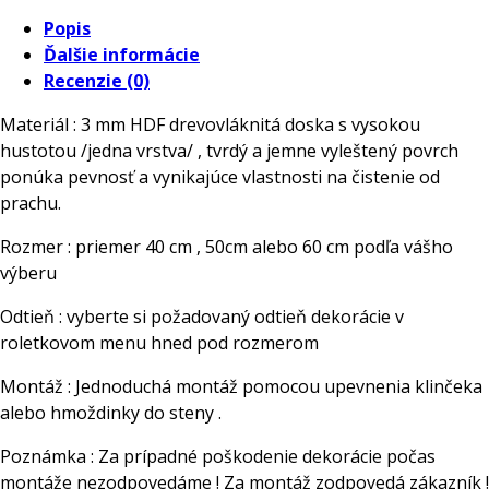
drevená
Popis
dekorácia
Ďalšie informácie
Les
Recenzie (0)
s
menom
Materiál : 3 mm HDF drevovláknitá doska s vysokou
hustotou /jedna vrstva/ , tvrdý a jemne vyleštený povrch
ponúka pevnosť a vynikajúce vlastnosti na čistenie od
prachu.
Rozmer : priemer 40 cm , 50cm alebo 60 cm podľa vášho
výberu
Odtieň : vyberte si požadovaný odtieň dekorácie v
roletkovom menu hned pod rozmerom
Montáž : Jednoduchá montáž pomocou upevnenia klinčeka
alebo hmoždinky do steny .
Poznámka : Za prípadné poškodenie dekorácie počas
montáže nezodpovedáme ! Za montáž zodpovedá zákazník !