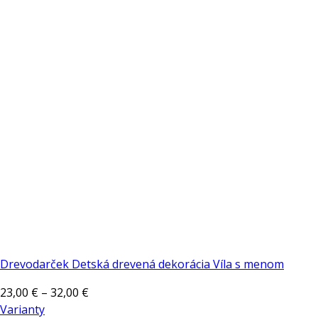
Drevodarček Detská drevená dekorácia Víla s menom
Price
23,00
€
–
32,00
€
range:
Varianty