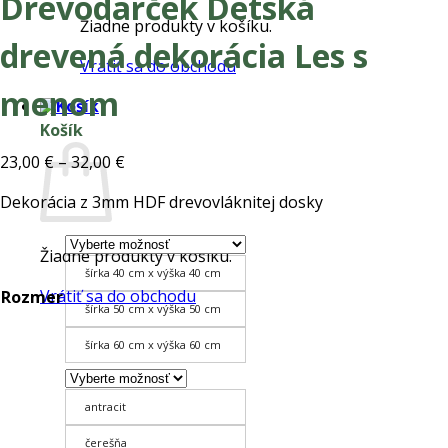
Drevodarček Detská
Žiadne produkty v košíku.
drevená dekorácia Les s
Vrátiť sa do obchodu
menom
Košík
Price
23,00
€
–
32,00
€
range:
Dekorácia z 3mm HDF drevovláknitej dosky
23,00 €
through
Žiadne produkty v košíku.
32,00 €
šírka 40 cm x výška 40 cm
Vrátiť sa do obchodu
Rozmer
šírka 50 cm x výška 50 cm
šírka 60 cm x výška 60 cm
antracit
čerešňa