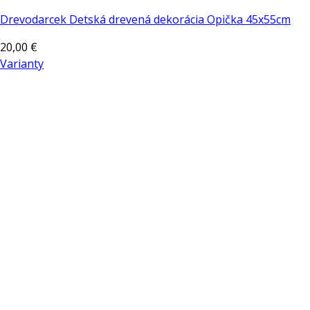
Drevodarcek Detská drevená dekorácia Opička 45x55cm
20,00
€
Varianty
Tento
produkt
má
viacero
variantov.
Možnosti
si
môžete
vybrať
na
stránke
produktu.