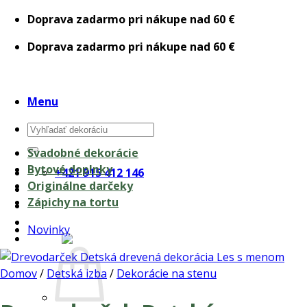
Skip
Doprava zadarmo pri nákupe nad 60 €
to
Doprava zadarmo pri nákupe nad 60 €
content
Menu
Hľadať:
Svadobné dekorácie
Bytové doplnky
+421 915 412 146
Originálne darčeky
Zápichy na tortu
Novinky
0,00
€
Domov
/
Detská izba
/
Dekorácie na stenu