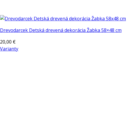
Drevodarcek Detská drevená dekorácia Žabka 58×48 cm
20,00
€
Varianty
Tento
produkt
má
viacero
variantov.
Možnosti
si
môžete
vybrať
na
stránke