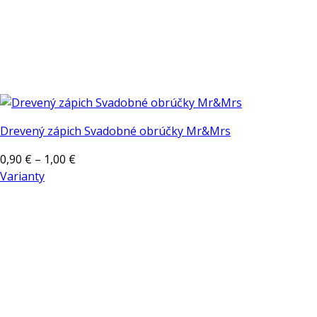
Drevený zápich Svadobné obrúčky Mr&Mrs
Price
0,90
€
–
1,00
€
range:
Varianty
Tento
0,90 €
produkt
through
má
1,00 €
viacero
variantov.
Možnosti
si
môžete