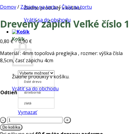
Domov
/
Zápichy na tortu
/
Čísla na tortu
Žiadne produkty v košíku.
Vrátiť sa do obchodu
Drevený zápich Veľké číslo 1
Košík
Price
0,80
€
–
0,90
€
range:
Materiál : 4mm topoľová preglejka , rozmer: výška čísla
0,80 €
8,5cm, časť zápichu 4cm
through
0,90 €
Žiadne produkty v košíku.
čisté drevo
Vrátiť sa do obchodu
Odtieň
strieborná
zlatá
Vymazať
množstvo
Drevený
Do košíka
zápich
Pri nákupe nad
60 € máte dopravu zadarmo