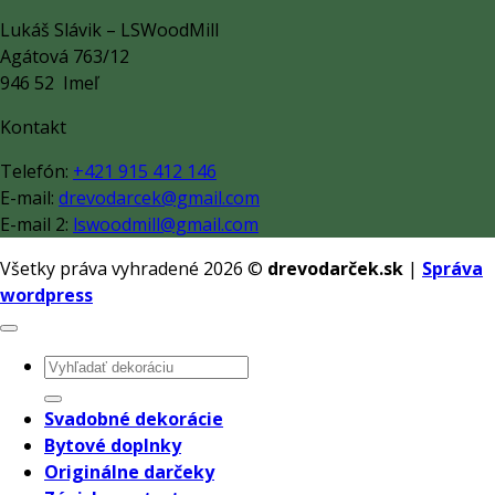
Lukáš Slávik – LSWoodMill
Agátová 763/12
946 52 Imeľ
Kontakt
Telefón:
+421 915 412 146
E-mail:
drevodarcek@gmail.com
E-mail 2:
lswoodmill@gmail.com
Všetky práva vyhradené 2026 ©
drevodarček.sk
|
Správa
wordpress
Hľadať:
Svadobné dekorácie
Bytové doplnky
Originálne darčeky