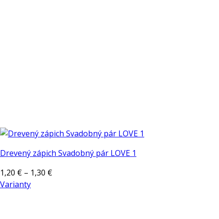
vybrať
na
stránke
produktu.
Drevený zápich Svadobný pár LOVE 1
Price
1,20
€
–
1,30
€
range:
Varianty
Tento
1,20 €
produkt
through