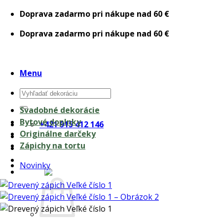
Skip
Doprava zadarmo pri nákupe nad 60 €
to
Doprava zadarmo pri nákupe nad 60 €
content
Menu
Hľadať:
Svadobné dekorácie
Bytové doplnky
+421 915 412 146
Originálne darčeky
Zápichy na tortu
Novinky
0,00
€