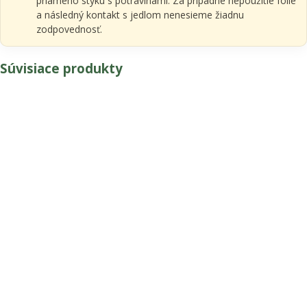
priameho styku s potravinami. Za prípadné nepoužitie fólie
a následný kontakt s jedlom nenesieme žiadnu
zodpovednosť.
Súvisiace produkty