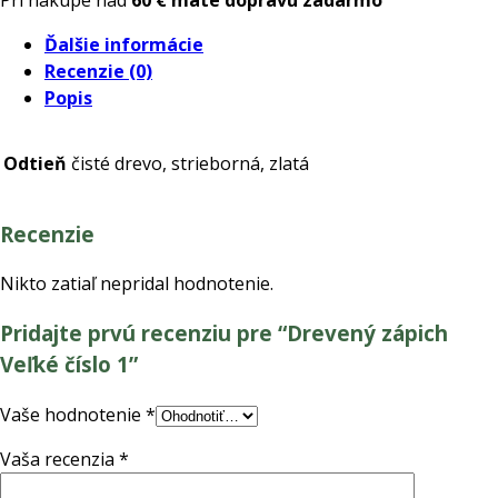
Veľké
Ďalšie informácie
číslo
Recenzie (0)
1
Popis
Odtieň
čisté drevo, strieborná, zlatá
Recenzie
Nikto zatiaľ nepridal hodnotenie.
Pridajte prvú recenziu pre “Drevený zápich
Veľké číslo 1”
Vaše hodnotenie
*
Vaša recenzia
*