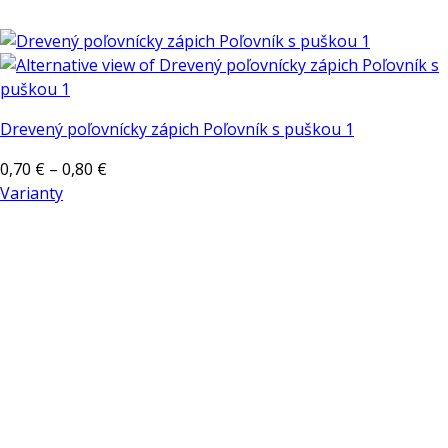
Drevený poľovnícky zápich Poľovník s puškou 1
Price
0,70
€
–
0,80
€
range:
Varianty
Tento
0,70 €
produkt
through
má
0,80 €
viacero
variantov.
Možnosti
si
môžete
vybrať
na