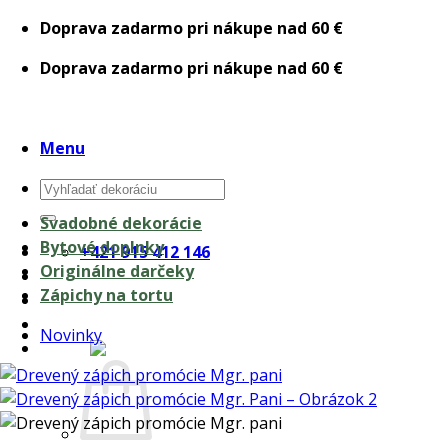
Skip
Doprava zadarmo pri nákupe nad 60 €
to
Doprava zadarmo pri nákupe nad 60 €
content
Menu
Hľadať:
Svadobné dekorácie
Bytové doplnky
+421 915 412 146
Originálne darčeky
Zápichy na tortu
Novinky
0,00
€