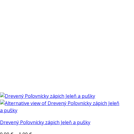
si
môžete
vybrať
na
stránke
produktu.
Drevený Poľovnícky zápich Jeleň a pušky