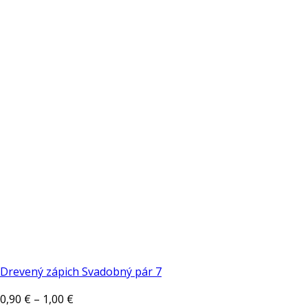
Drevený zápich Svadobný pár 7
Price
0,90
€
–
1,00
€