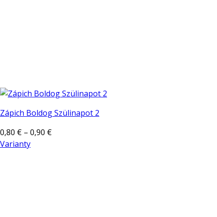
Zápich Boldog Szülinapot 2
Price
0,80
€
–
0,90
€
range:
Varianty
Tento
0,80 €
produkt
through
má
0,90 €
viacero
variantov.
Možnosti