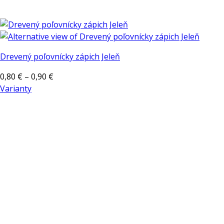
Drevený poľovnícky zápich Jeleň
Price
0,80
€
–
0,90
€
range:
Varianty
Tento
0,80 €
produkt
through
má
0,90 €
viacero
variantov.
Možnosti
si
môžete
vybrať
na
stránke