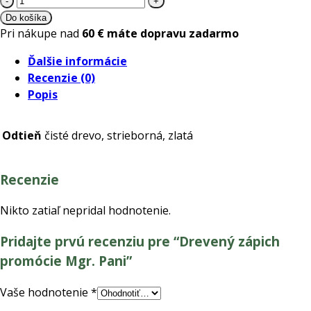
Drevený
Do košíka
zápich
Pri nákupe nad
60 € máte dopravu zadarmo
promócie
Ďalšie informácie
Mgr.
Recenzie (0)
Pani
Popis
Odtieň
čisté drevo, strieborná, zlatá
Recenzie
Nikto zatiaľ nepridal hodnotenie.
Pridajte prvú recenziu pre “Drevený zápich
promócie Mgr. Pani”
Vaše hodnotenie
*