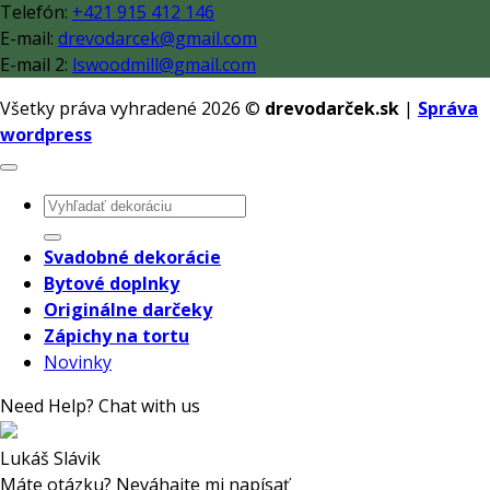
Telefón:
+421 915 412 146
E-mail:
drevodarcek@gmail.com
E-mail 2:
lswoodmill@gmail.com
Všetky práva vyhradené 2026 ©
drevodarček.sk
|
Správa
wordpress
Hľadať:
Svadobné dekorácie
Bytové doplnky
Originálne darčeky
Zápichy na tortu
Novinky
Need Help? Chat with us
Lukáš Slávik
Máte otázku? Neváhajte mi napísať