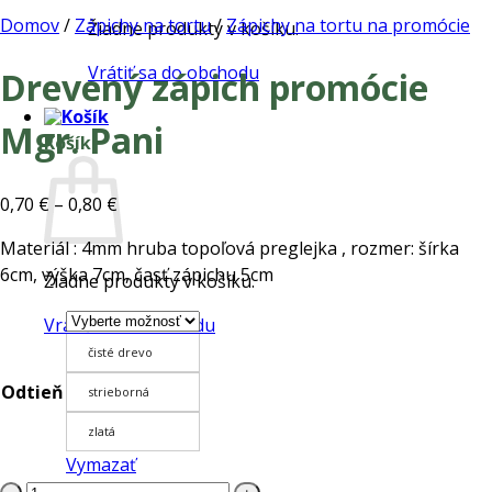
Domov
/
Zápichy na tortu
/
Zápichy na tortu na promócie
Žiadne produkty v košíku.
Vrátiť sa do obchodu
Drevený zápich promócie
Mgr. Pani
Košík
Price
0,70
€
–
0,80
€
range:
Materiál : 4mm hruba topoľová preglejka , rozmer: šírka
0,70 €
6cm, výška 7cm, časť zápichu 5cm
Žiadne produkty v košíku.
through
0,80 €
Vrátiť sa do obchodu
čisté drevo
Odtieň
strieborná
zlatá
Vymazať
množstvo