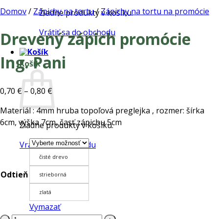
Domov
/
Zápichy na tortu
/
Zápichy na tortu na promócie
Žiadne produkty v košíku.
Vrátiť sa do obchodu
Drevený zápich promócie
Ing. Pani
Košík
Price
0,70
€
–
0,80
€
range:
Materiál : 4mm hruba topoľová preglejka , rozmer: šírka
0,70 €
6cm, výška 7cm, časť zápichu 5cm
Žiadne produkty v košíku.
through
0,80 €
Vrátiť sa do obchodu
čisté drevo
Odtieň
strieborná
zlatá
Vymazať
množstvo