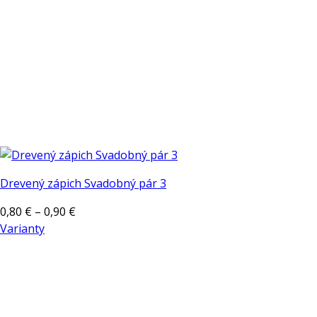
stránke
produktu.
Drevený zápich Svadobný pár 3
Price
0,80
€
–
0,90
€
range:
Varianty
Tento
0,80 €
produkt
through
má
0,90 €
viacero
variantov.