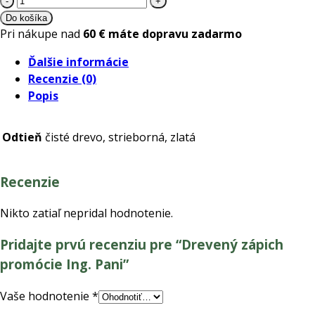
Drevený
Do košíka
zápich
Pri nákupe nad
60 € máte dopravu zadarmo
promócie
Ďalšie informácie
Ing.
Recenzie (0)
Pani
Popis
Odtieň
čisté drevo, strieborná, zlatá
Recenzie
Nikto zatiaľ nepridal hodnotenie.
Pridajte prvú recenziu pre “Drevený zápich
promócie Ing. Pani”
Vaše hodnotenie
*