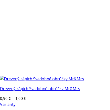
si
môžete
vybrať
na
stránke
produktu.
Drevený zápich Svadobné obrúčky Mr&Mrs
Price
0,90
€
–
1,00
€
range:
Varianty