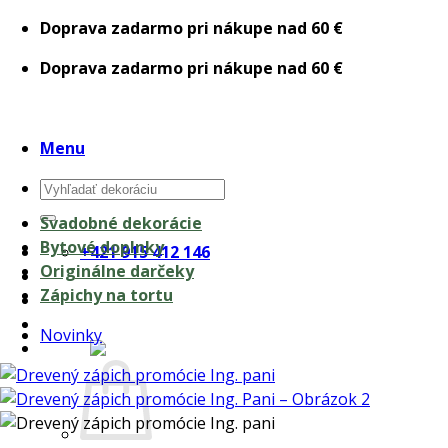
Skip
Doprava zadarmo pri nákupe nad 60 €
to
Doprava zadarmo pri nákupe nad 60 €
content
Menu
Hľadať:
Svadobné dekorácie
Bytové doplnky
+421 915 412 146
Originálne darčeky
Zápichy na tortu
Novinky
0,00
€