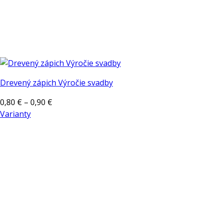
Drevený zápich Výročie svadby
Price
0,80
€
–
0,90
€
range:
Varianty
Tento
0,80 €
produkt
through
má
0,90 €
viacero
variantov.
Možnosti
si
môžete