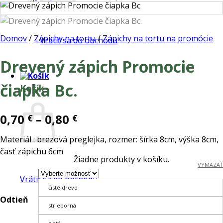
Žiadne produkty v košíku.
Domov
/
Zápichy na tortu
/
Zápichy na tortu na promócie
Vrátiť sa do obchodu
Drevený zápich Promocie
čiapka Bc.
Košík
Price
0,70
–
0,80
€
€
range:
Materiál : brezová preglejka, rozmer: šírka 8cm, výška 8cm,
0,70 €
časť zápichu 6cm
through
Žiadne produkty v košíku.
0,80 €
VYMAZAŤ
Vrátiť sa do obchodu
čisté drevo
Odtieň
strieborná