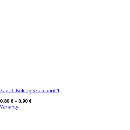
Zápich Boldog Szülinapot 1
Price
0,80
€
–
0,90
€
range:
Varianty
0,80 €
Tento
through
0,90 €
produkt
má