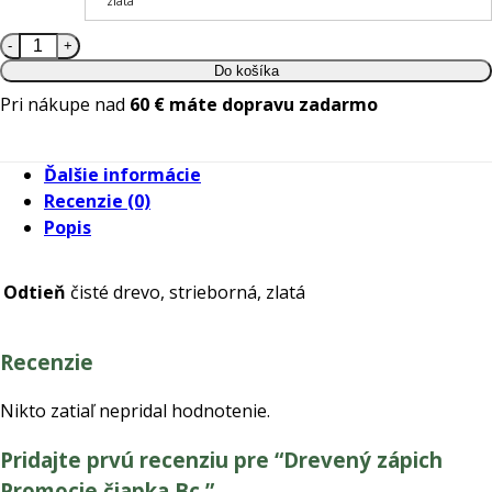
zlatá
množstvo Drevený zápich Promocie čiapka Bc.
Do košíka
Pri nákupe nad
60 € máte dopravu zadarmo
Ďalšie informácie
Recenzie (0)
Popis
Odtieň
čisté drevo, strieborná, zlatá
Recenzie
Nikto zatiaľ nepridal hodnotenie.
Pridajte prvú recenziu pre “Drevený zápich
Promocie čiapka Bc.”