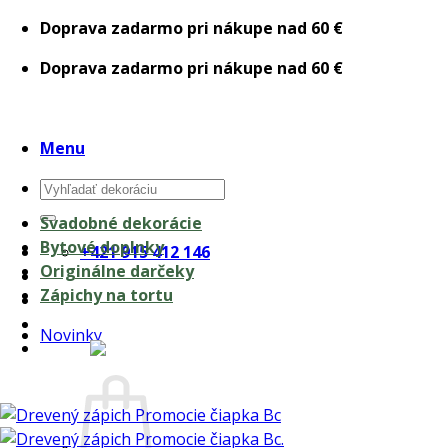
Skip
Doprava zadarmo pri nákupe nad 60 €
to
Doprava zadarmo pri nákupe nad 60 €
content
Menu
Hľadať:
Svadobné dekorácie
Bytové doplnky
+421 915 412 146
Originálne darčeky
Zápichy na tortu
Novinky
0,00
€