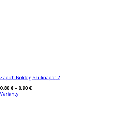
Zápich Boldog Szülinapot 2
Price
0,80
€
–
0,90
€
range:
Varianty
0,80 €
Tento
through
0,90 €
produkt
má
viacero
variantov.