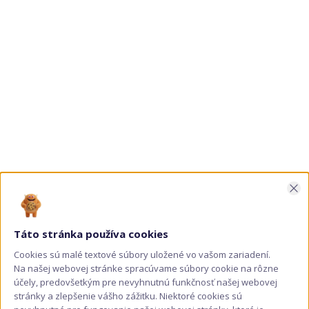
si
môžete
vybrať
na
stránke
produktu.
Zav
Táto stránka používa cookies
Drevený zápich Svadobný pár LOVE 1
Cookies sú malé textové súbory uložené vo vašom zariadení.
Na našej webovej stránke spracúvame súbory cookie na rôzne
Price
1,20
€
–
1,30
€
range:
účely, predovšetkým pre nevyhnutnú funkčnosť našej webovej
Varianty
1,20 €
stránky a zlepšenie vášho zážitku. Niektoré cookies sú
Tento
through