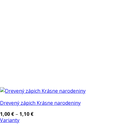
Drevený zápich Krásne narodeniny
Price
1,00
€
–
1,10
€
range:
Varianty
1,00 €
Tento
through
1,10 €
produkt