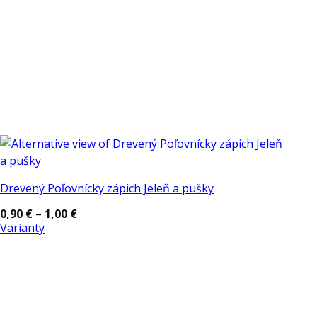
Drevený Poľovnícky zápich Jeleň a pušky
Price
0,90
€
–
1,00
€
range:
Varianty
0,90 €
Tento
through
1,00 €
produkt
má
viacero
variantov.