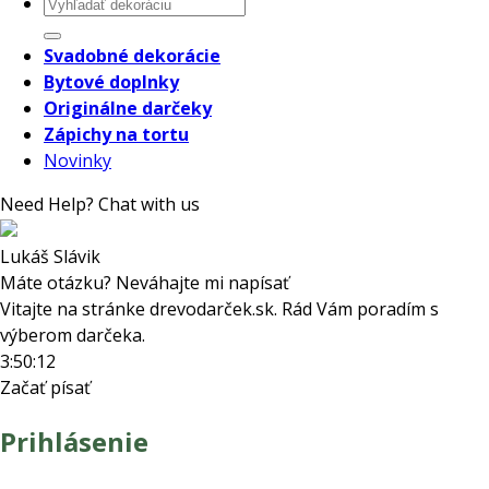
Hľadať:
Svadobné dekorácie
Bytové doplnky
Originálne darčeky
Zápichy na tortu
Novinky
Need Help? Chat with us
Lukáš Slávik
Máte otázku? Neváhajte mi napísať
Vitajte na stránke drevodarček.sk. Rád Vám poradím s
výberom darčeka.
3:50:12
Začať písať
Prihlásenie