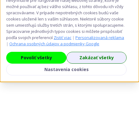
nevyhnutné pre fungovanie našej webovej stránky, ktoré je
1,30 €
produkt
možné používať aj bez vášho súhlasu, z tohto dôvodu ich vždy
má
spracovávame. V prípade nepotrebných cookies budú vaše
viacero
cookies uložené len s vaším súhlasom. Niektoré súbory cookie
sem umiestňujú služby tretích strán, s ktorými spolupracujeme.
variantov.
Spracovanie jednotlivých typov cookies si môžete prispôsobiť
Možnosti
podľa svojich preferencií
Zistiť viac
|
Personalizovaná reklama
si
|
Ochrana osobných údajov a podmienky Google
môžete
vybrať
Povoliť všetky
Zakázať všetky
na
Nastavenia cookies
stránke
produktu.