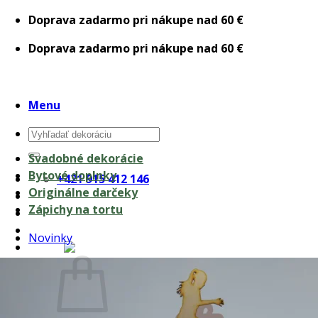
Skip
Doprava zadarmo pri nákupe nad 60 €
to
Doprava zadarmo pri nákupe nad 60 €
content
Menu
Hľadať:
Svadobné dekorácie
Bytové doplnky
+421 915 412 146
Originálne darčeky
Zápichy na tortu
Novinky
0,00
€