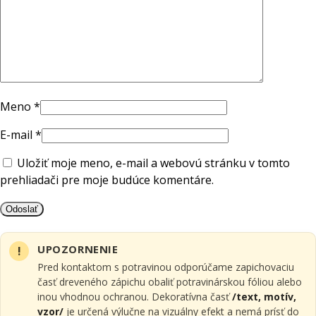
Meno
*
E-mail
*
Uložiť moje meno, e-mail a webovú stránku v tomto
prehliadači pre moje budúce komentáre.
UPOZORNENIE
Pred kontaktom s potravinou odporúčame zapichovaciu
časť dreveného zápichu obaliť potravinárskou fóliou alebo
inou vhodnou ochranou. Dekoratívna časť
/text, motív,
vzor/
je určená výlučne na vizuálny efekt a nemá prísť do