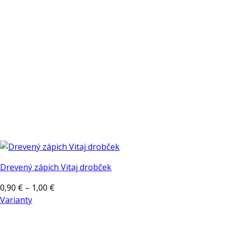
môžete
vybrať
na
stránke
produktu.
Drevený zápich Vitaj drobček
Price
0,90
€
–
1,00
€
range:
Varianty
Tento
0,90 €
produkt
through