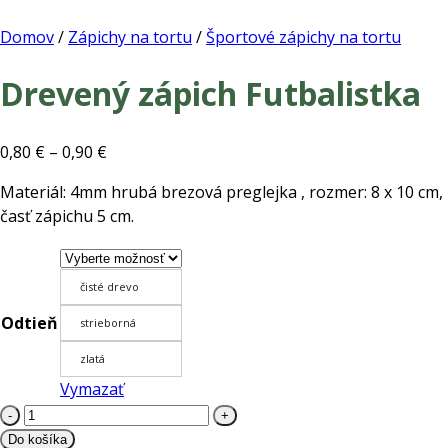
Domov
/
Zápichy na tortu
/
Športové zápichy na tortu
Drevený zápich Futbalistka
Price
0,80
€
–
0,90
€
range:
Materiál: 4mm hrubá brezová preglejka , rozmer: 8 x 10 cm,
0,80 €
časť zápichu 5 cm.
through
0,90 €
čisté drevo
Odtieň
strieborná
zlatá
Vymazať
množstvo
Drevený
Do košíka