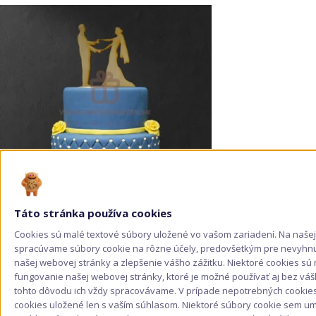
Táto stránka používa cookies
Cookies sú malé textové súbory uložené vo vašom zariadení. Na naše
Drevený zápich Svadobný pár 8
spracúvame súbory cookie na rôzne účely, predovšetkým pre nevyhn
našej webovej stránky a zlepšenie vášho zážitku. Niektoré cookies s
Price
0,90
€
–
1,00
€
fungovanie našej webovej stránky, ktoré je možné používať aj bez váš
range:
Varianty
tohto dôvodu ich vždy spracovávame. V prípade nepotrebných cookie
Tento
0,90 €
cookies uložené len s vaším súhlasom. Niektoré súbory cookie sem um