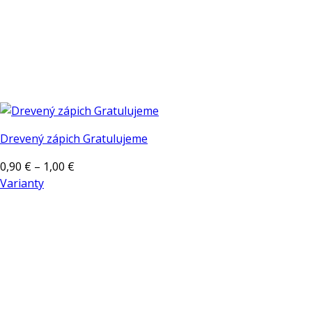
Drevený zápich Gratulujeme
Price
0,90
€
–
1,00
€
range:
Varianty
Tento
0,90 €
produkt
through
má
1,00 €
viacero
variantov.
Možnosti
si