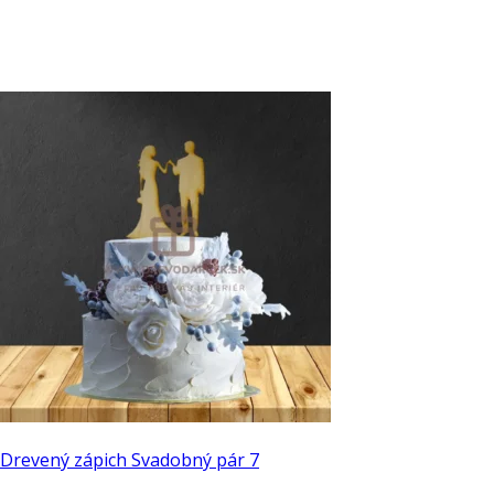
Drevený zápich Svadobný pár 7