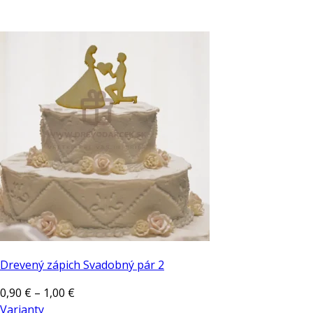
Drevený zápich Svadobný pár 2
Price
0,90
€
–
1,00
€
range:
Varianty