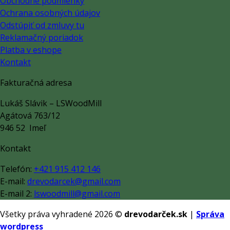
variantov.
Obchodné podmienky
Možnosti
Ochrana osobných údajov
si
Odstúpiť od zmluvy tu
môžete
Reklamačný poriadok
vybrať
Platba v eshope
na
Kontakt
stránke
Fakturačná adresa
produktu.
Lukáš Slávik – LSWoodMill
Agátová 763/12
946 52 Imeľ
Kontakt
Telefón:
+421 915 412 146
E-mail:
drevodarcek@gmail.com
E-mail 2:
lswoodmill@gmail.com
Všetky práva vyhradené 2026 ©
drevodarček.sk
|
Správa
wordpress