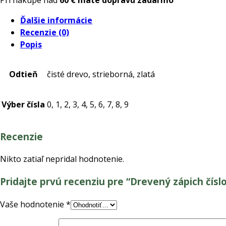
číslo
Ďalšie informácie
s
Recenzie (0)
korunkou
Popis
č.
0-
9
Odtieň
čisté drevo, strieborná, zlatá
Výber čísla
0, 1, 2, 3, 4, 5, 6, 7, 8, 9
Recenzie
Nikto zatiaľ nepridal hodnotenie.
Pridajte prvú recenziu pre “Drevený zápich číslo
Vaše hodnotenie
*