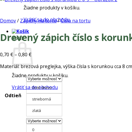
Žiadne produkty v košíku.
Vrátiť sa do obchodu
Domov
/
Zápichy na tortu
/
Čísla na tortu
Drevený zápich číslo s korunk
Košík
Price
0,70
€
–
0,80
€
range:
Materiál: brezová preglejka, výška čísla s korunkou cca 8 cm
0,70 €
through
Žiadne produkty v košíku.
0,80 €
Vrátiť sa do obchodu
čisté drevo
Odtieň
strieborná
zlatá
0