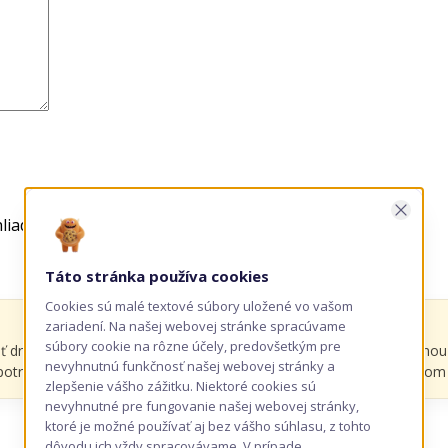
Zavrie
hliadači pre moje budúce komentáre.
Táto stránka používa cookies
Cookies sú malé textové súbory uložené vo vašom
zariadení. Na našej webovej stránke spracúvame
súbory cookie na rôzne účely, predovšetkým pre
 dreveného zápichu obaliť potravinárskou fóliou alebo inou vhodno
nevyhnutnú funkčnosť našej webovej stránky a
 potravinami. Za prípadné nepoužitie fólie a následný kontakt s jedl
zlepšenie vášho zážitku. Niektoré cookies sú
nevyhnutné pre fungovanie našej webovej stránky,
ktoré je možné používať aj bez vášho súhlasu, z tohto
dôvodu ich vždy spracovávame. V prípade