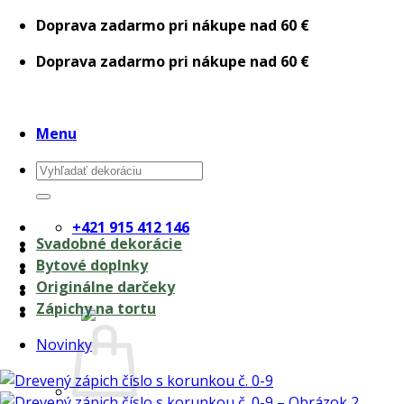
Skip
Doprava zadarmo pri nákupe nad 60 €
to
Doprava zadarmo pri nákupe nad 60 €
content
Menu
Hľadať:
+421 915 412 146
Svadobné dekorácie
Bytové doplnky
Originálne darčeky
Zápichy na tortu
0,00
€
Novinky