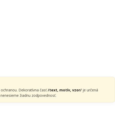
ť
u ochranou. Dekoratívna časť
/text, motív, vzor/
je určená
om nenesieme žiadnu zodpovednosť.