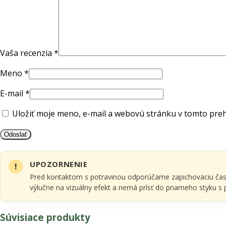
Vaša recenzia
*
Meno
*
E-mail
*
Uložiť moje meno, e-mail a webovú stránku v tomto pre
UPOZORNENIE
Pred kontaktom s potravinou odporúčame zapichovaciu časť
výlučne na vizuálny efekt a nemá prísť do priameho styku s
Súvisiace produkty