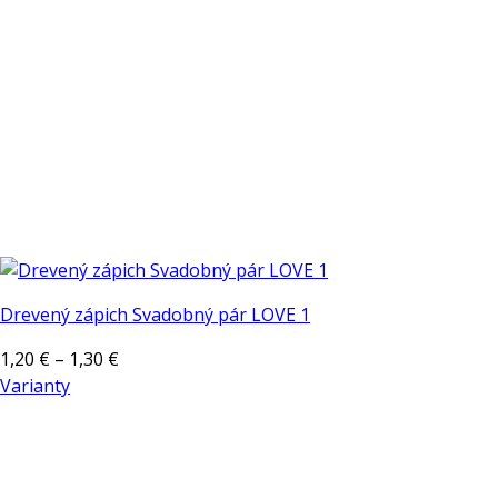
na
stránke
produktu.
Drevený zápich Svadobný pár LOVE 1
Price
1,20
€
–
1,30
€
range:
Varianty
Tento
1,20 €
produkt
through
má
1,30 €
viacero