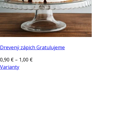
Drevený zápich Gratulujeme
Price
0,90
€
–
1,00
€
range:
Varianty
Tento
0,90 €
produkt
through
má
1,00 €
viacero
variantov.
Možnosti
si
môžete
vybrať