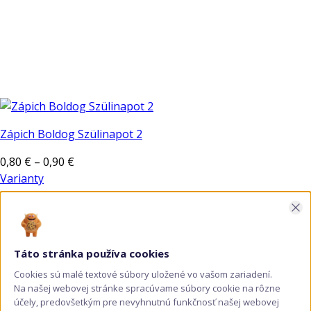
Zápich Boldog Szülinapot 2
Price
0,80
€
–
0,90
€
range:
Varianty
Tento
0,80 €
Zav
produkt
through
má
0,90 €
viacero
Táto stránka používa cookies
variantov.
Cookies sú malé textové súbory uložené vo vašom zariadení.
Možnosti
Na našej webovej stránke spracúvame súbory cookie na rôzne
si
účely, predovšetkým pre nevyhnutnú funkčnosť našej webovej