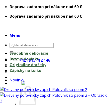
Skip
Doprava zadarmo pri nákupe nad 60 €
to
Doprava zadarmo pri nákupe nad 60 €
content
Menu
Hľadať:
Svadobné dekorácie
Bytové doplnky
+421 915 412 146
Originálne darčeky
Zápichy na tortu
Novinky
0,00
€