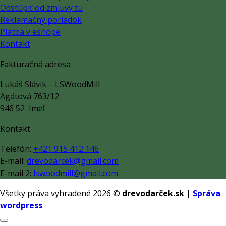
si
Odstúpiť od zmluvy tu
môžete
Reklamačný poriadok
vybrať
Platba v eshope
na
Kontakt
stránke
Fakturačná adresa
produktu.
Lukáš Slávik – LSWoodMill
Agátová 763/12
946 52 Imeľ
Kontakt
Telefón:
+421 915 412 146
E-mail:
drevodarcek@gmail.com
E-mail 2:
lswoodmill@gmail.com
Všetky práva vyhradené 2026 ©
drevodarček.sk
|
Správa
wordpress