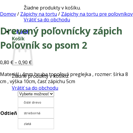
Žiadne produkty v košíku.
Domov
/
Zápichy na tortu
/
Zápichy na tortu pre poľovníkov
Vrátiť sa do obchodu
Drevený poľovnícky zápich
Košík
Poľovník so psom 2
Price
0,80
€
–
0,90
€
range:
Materiál : 4mm hruba topoľová preglejka , rozmer: šírka 8
Žiadne produkty v košíku.
0,80 €
cm , výška 10cm, časť zápichu 5cm
through
Vrátiť sa do obchodu
0,90 €
čisté drevo
Odtieň
strieborná
zlatá