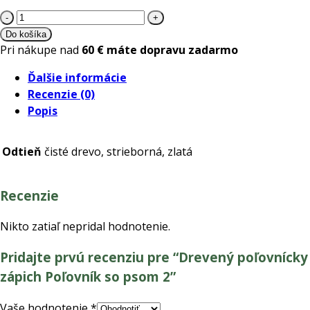
množstvo
Drevený
Do košíka
poľovnícky
Pri nákupe nad
60 € máte dopravu zadarmo
zápich
Ďalšie informácie
Poľovník
Recenzie (0)
so
Popis
psom
2
Odtieň
čisté drevo, strieborná, zlatá
Recenzie
Nikto zatiaľ nepridal hodnotenie.
Pridajte prvú recenziu pre “Drevený poľovnícky
zápich Poľovník so psom 2”
Vaše hodnotenie
*