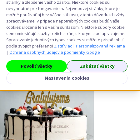
môžete
stránky a zlepšenie vášho zážitku. Niektoré cookies sú
vybrať
nevyhnutné pre fungovanie našej webovej stránky, ktoré je
na
možné používať aj bez vášho súhlasu, z tohto dôvodu ich vždy
spracovávame. V prípade nepotrebných cookies budú vaše
stránke
cookies uložené len s vaším súhlasom. Niektoré súbory cookie
produktu.
sem umiestňujú služby tretích strán, s ktorými spolupracujeme.
Spracovanie jednotlivých typov cookies si môžete prispôsobiť
podľa svojich preferencií
Zistiť viac
|
Personalizovaná reklama
|
Ochrana osobných údajov a podmienky Google
Povoliť všetky
Zakázať všetky
Nastavenia cookies