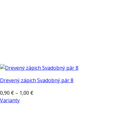
Drevený zápich Svadobný pár 8
Price
0,90
€
–
1,00
€
range:
Varianty
Tento
0,90 €
produkt
through
má
1,00 €
viacero
variantov.