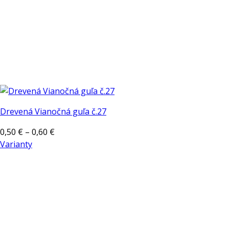
Drevená Vianočná guľa č.27
Price
0,50
€
–
0,60
€
range:
Varianty
Tento
0,50 €
produkt
through
má
0,60 €
viacero
variantov.
Možnosti