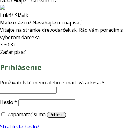
Need Help? Chat with us
Lukáš Slávik
Máte otázku? Neváhajte mi napísať
Vitajte na stránke drevodarček.sk. Rád Vám poradím s
výberom darčeka.
3:30:32
Začať písať
Prihlásenie
Povinné
Používateľské meno alebo e-mailová adresa
*
Povinné
Heslo
*
Zapamätať si ma
Prihlásiť
Stratili ste heslo?