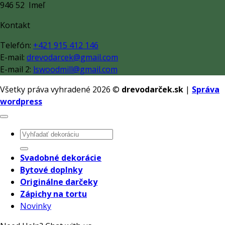
946 52 Imeľ
Kontakt
Telefón:
+421 915 412 146
E-mail:
drevodarcek@gmail.com
E-mail 2:
lswoodmill@gmail.com
Všetky práva vyhradené 2026 ©
drevodarček.sk
|
Správa
wordpress
Hľadať:
Svadobné dekorácie
Bytové doplnky
Originálne darčeky
Zápichy na tortu
Novinky