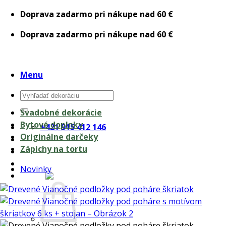
Skip
Doprava zadarmo pri nákupe nad 60 €
to
Doprava zadarmo pri nákupe nad 60 €
content
Menu
Hľadať:
Svadobné dekorácie
Bytové doplnky
+421 915 412 146
Originálne darčeky
Zápichy na tortu
Novinky
0,00
€