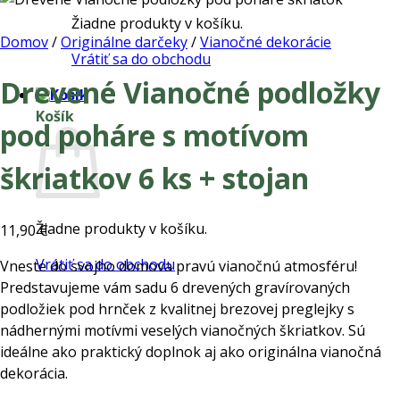
Žiadne produkty v košíku.
Domov
/
Originálne darčeky
/
Vianočné dekorácie
Vrátiť sa do obchodu
Drevené Vianočné podložky
Košík
pod poháre s motívom
škriatkov 6 ks + stojan
Žiadne produkty v košíku.
11,90
€
Vrátiť sa do obchodu
Vneste do svojho domova pravú vianočnú atmosféru!
Predstavujeme vám sadu 6 drevených gravírovaných
podložiek pod hrnček z kvalitnej brezovej preglejky s
nádhernými motívmi veselých vianočných škriatkov. Sú
ideálne ako praktický doplnok aj ako originálna vianočná
dekorácia.