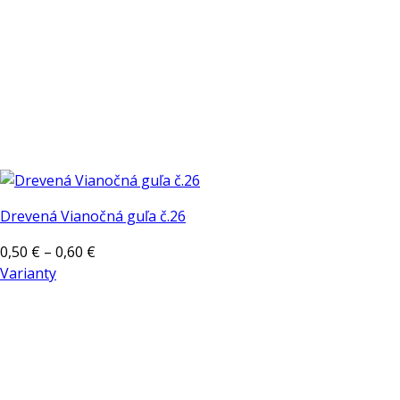
Drevená Vianočná guľa č.26
Price
0,50
€
–
0,60
€
range:
Varianty
Tento
0,50 €
produkt
through
má
0,60 €
viacero
variantov.