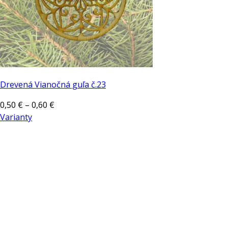
Drevená Vianočná guľa č.23
Price
0,50
€
–
0,60
€
range:
Varianty
Tento
0,50 €
produkt
through
má
0,60 €
viacero
variantov.
Možnosti
si
môžete
vybrať