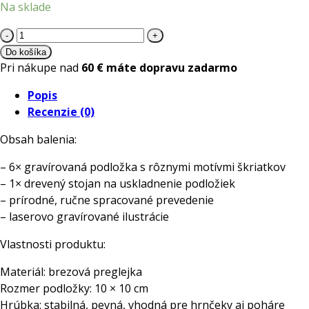
Na sklade
množstvo
Drevené
Do košíka
Vianočné
Pri nákupe nad
60 € máte dopravu zadarmo
podložky
Popis
pod
Recenzie (0)
poháre
s motívom
Obsah balenia:
škriatkov
6
– 6× gravírovaná podložka s rôznymi motívmi škriatkov
ks
– 1× drevený stojan na uskladnenie podložiek
+
– prírodné, ručne spracované prevedenie
stojan
– laserovo gravírované ilustrácie
Vlastnosti produktu:
Materiál: brezová preglejka
Rozmer podložky: 10 × 10 cm
Hrúbka: stabilná, pevná, vhodná pre hrnčeky aj poháre