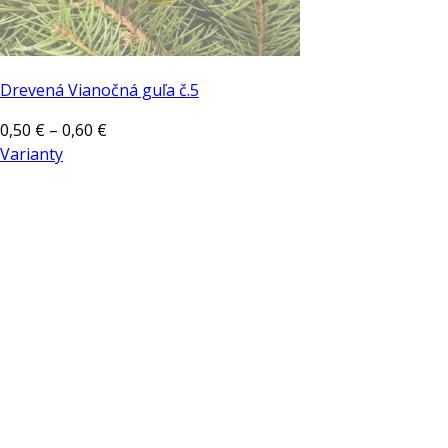
Drevená Vianočná guľa č.5
Price
0,50
€
–
0,60
€
range:
Varianty
Tento
0,50 €
produkt
through
má
0,60 €
viacero
variantov.
Možnosti
si
môžete
vybrať
na
stránke
produktu.