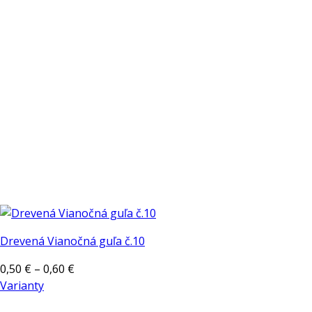
si
môžete
vybrať
na
stránke
produktu.
Drevená Vianočná guľa č.10
Price
0,50
€
–
0,60
€
range:
Varianty
Tento
0,50 €