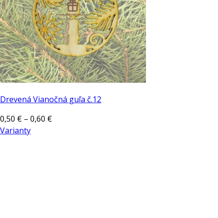
Drevená Vianočná guľa č.12
Price
0,50
€
–
0,60
€
range:
Varianty
Tento
0,50 €
produkt
through
má
0,60 €
viacero
variantov.
Možnosti
si