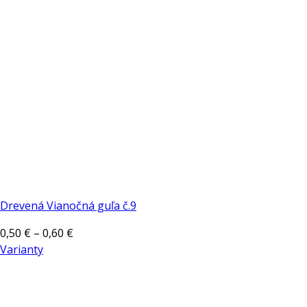
Drevená Vianočná guľa č.9
Price
0,50
€
–
0,60
€
range:
Varianty
Tento
0,50 €
produkt
through
má
0,60 €