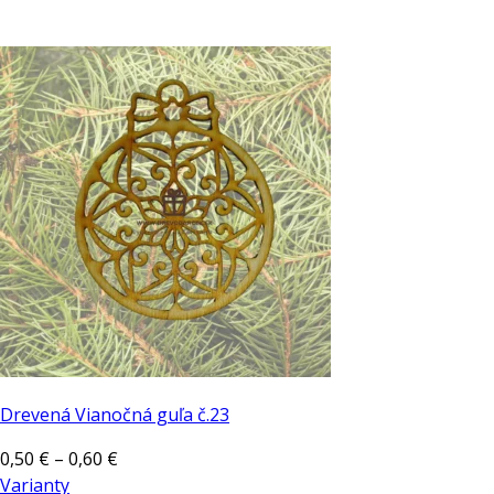
Drevená Vianočná guľa č.23
Price
0,50
€
–
0,60
€
range:
Varianty