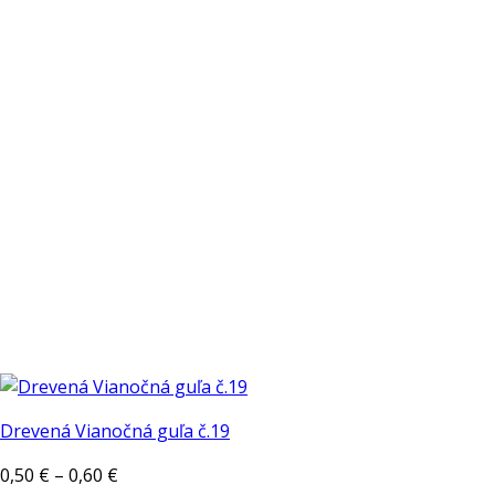
Možnosti
si
môžete
vybrať
na
stránke
produktu.
Drevená Vianočná guľa č.19
Price
0,50
€
–
0,60
€