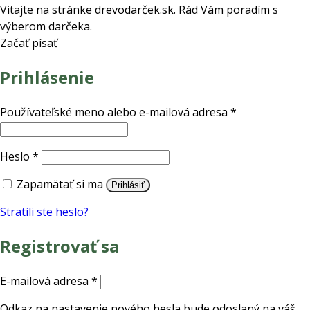
Vitajte na stránke drevodarček.sk. Rád Vám poradím s
výberom darčeka.
Začať písať
Prihlásenie
Povinné
Používateľské meno alebo e-mailová adresa
*
Povinné
Heslo
*
Zapamätať si ma
Prihlásiť
Stratili ste heslo?
Registrovať sa
Povinné
E-mailová adresa
*
Odkaz na nastavenie nového hesla bude odoslaný na váš