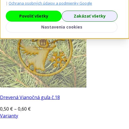
|
Ochrana osobných údajov a podmienky Google
Povoliť všetky
Zakázať všetky
Nastavenia cookies
Drevená Vianočná guľa č.18
Price
0,50
€
–
0,60
€
range:
Varianty
Tento
0,50 €