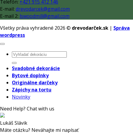
Telefón:
+421 915 412 146
E-mail:
drevodarcek@gmail.com
E-mail 2:
lswoodmill@gmail.com
Všetky práva vyhradené 2026 ©
drevodarček.sk
|
Správa
wordpress
Hľadať:
Svadobné dekorácie
Bytové doplnky
Originálne darčeky
Zápichy na tortu
Novinky
Need Help? Chat with us
Lukáš Slávik
Máte otázku? Neváhajte mi napísať