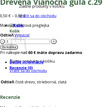
Drevená Vianočná guľa č.29
Žiadne produkty v košíku.
Price
0,50
€
–
0,60
€
Vrátiť sa do obchodu
range:
Materiál: brezová preglejka
0,50 €
Košík
through
Odtieň
Vymazať
0,60 €
množstvo
Drevená
Do košíka
Vianočná
Pri nákupe nad
60 € máte dopravu zadarmo
guľa
Žiadne produkty v košíku.
Ďalšie informácie
č.29
Recenzie (0)
Vrátiť sa do obchodu
Odtieň
čisté drevo, strieborná, zlatá
Recenzie