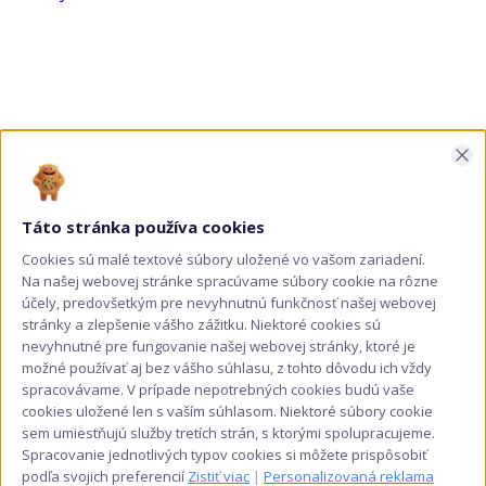
Tento
0,50 €
produkt
through
má
0,60 €
viacero
variantov.
Možnosti
Zav
si
môžete
vybrať
Táto stránka používa cookies
na
Cookies sú malé textové súbory uložené vo vašom zariadení.
stránke
Na našej webovej stránke spracúvame súbory cookie na rôzne
produktu.
účely, predovšetkým pre nevyhnutnú funkčnosť našej webovej
stránky a zlepšenie vášho zážitku. Niektoré cookies sú
nevyhnutné pre fungovanie našej webovej stránky, ktoré je
možné používať aj bez vášho súhlasu, z tohto dôvodu ich vždy
spracovávame. V prípade nepotrebných cookies budú vaše
cookies uložené len s vaším súhlasom. Niektoré súbory cookie
sem umiestňujú služby tretích strán, s ktorými spolupracujeme.
Spracovanie jednotlivých typov cookies si môžete prispôsobiť
podľa svojich preferencií
Zistiť viac
|
Personalizovaná reklama