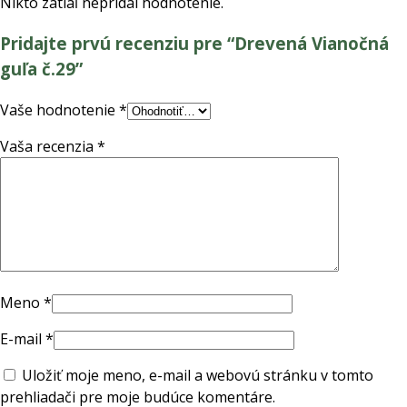
Nikto zatiaľ nepridal hodnotenie.
Pridajte prvú recenziu pre “Drevená Vianočná
guľa č.29”
Vaše hodnotenie
*
Vaša recenzia
*
Meno
*
E-mail
*
Uložiť moje meno, e-mail a webovú stránku v tomto
prehliadači pre moje budúce komentáre.