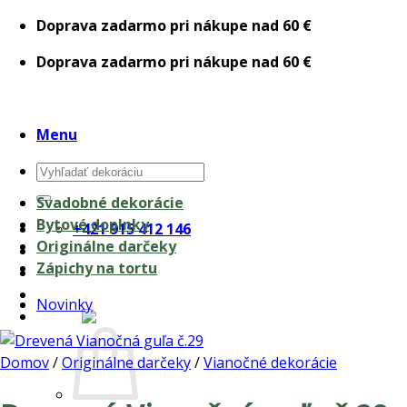
Skip
Doprava zadarmo pri nákupe nad 60 €
to
Doprava zadarmo pri nákupe nad 60 €
content
Menu
Hľadať:
Svadobné dekorácie
Bytové doplnky
+421 915 412 146
Originálne darčeky
Zápichy na tortu
Novinky
0,00
€
Domov
/
Originálne darčeky
/
Vianočné dekorácie