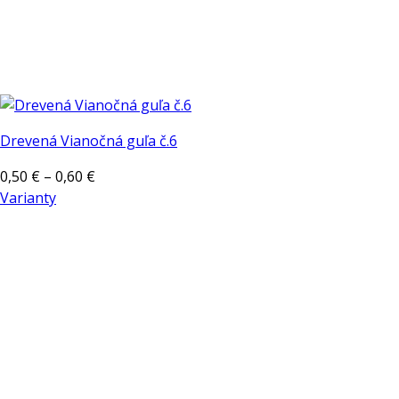
Drevená Vianočná guľa č.6
Price
0,50
€
–
0,60
€
range:
Varianty
Tento
0,50 €
produkt
through
má
0,60 €
viacero
variantov.
Možnosti
si
môžete
vybrať