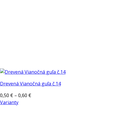
na
stránke
produktu.
Drevená Vianočná guľa č.14
Price
0,50
€
–
0,60
€
range:
Varianty
Tento
0,50 €
produkt
through
má
0,60 €
viacero