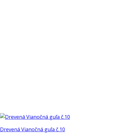
variantov.
Možnosti
si
môžete
vybrať
na
stránke
produktu.
Drevená Vianočná guľa č.10