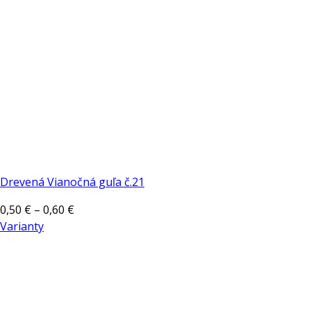
Drevená Vianočná guľa č.21
Price
0,50
€
–
0,60
€
range:
Varianty
Tento
0,50 €
produkt
through
má
0,60 €
viacero
variantov.