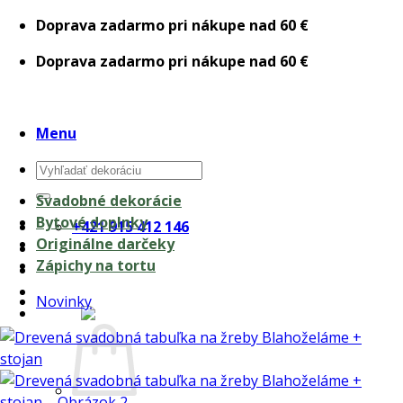
Skip
Doprava zadarmo pri nákupe nad 60 €
to
Doprava zadarmo pri nákupe nad 60 €
content
Menu
Hľadať:
Svadobné dekorácie
Bytové doplnky
+421 915 412 146
Originálne darčeky
Zápichy na tortu
Novinky
0,00
€