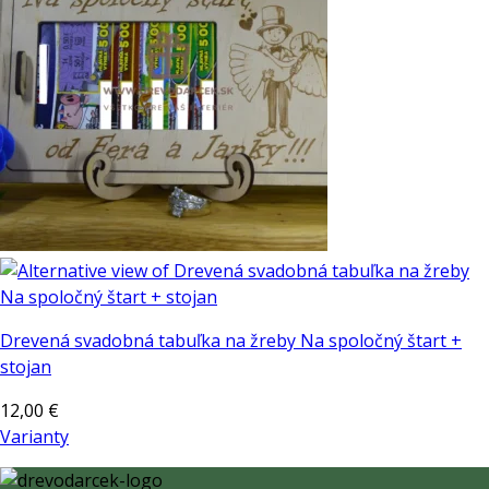
Drevená svadobná tabuľka na žreby Na spoločný štart +
stojan
12,00
€
Varianty