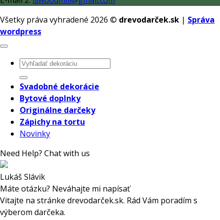
E-mail 2:
lswoodmill@gmail.com
Všetky práva vyhradené 2026 ©
drevodarček.sk
|
Správa
wordpress
Hľadať:
Svadobné dekorácie
Bytové doplnky
Originálne darčeky
Zápichy na tortu
Novinky
Need Help? Chat with us
Lukáš Slávik
Máte otázku? Neváhajte mi napísať
Vitajte na stránke drevodarček.sk. Rád Vám poradím s
výberom darčeka.