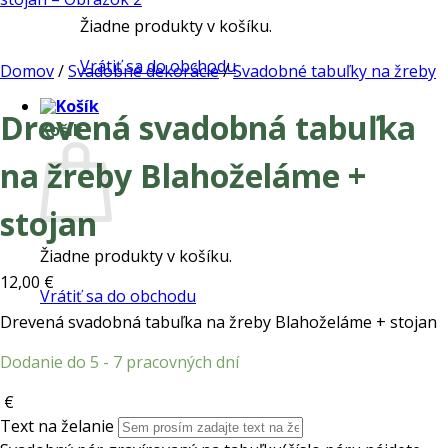
Žiadne produkty v košíku.
Vrátiť sa do obchodu
Domov
/
Svadobné dekorácie
/
Svadobné tabuľky na žreby
Drevená svadobná tabuľka
Košík
na žreby Blahoželáme +
stojan
Žiadne produkty v košíku.
12,00
€
Vrátiť sa do obchodu
Drevená svadobná tabuľka na žreby Blahoželáme + stojan
Dodanie do 5 - 7 pracovných dní
€
Text na želanie