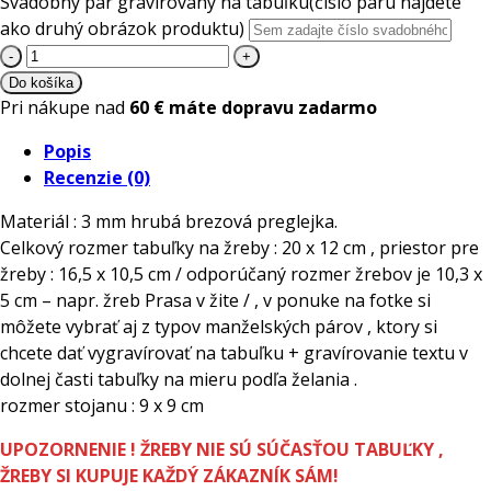
Svadobný pár gravírovaný na tabuľku
(číslo páru nájdete
ako druhý obrázok produktu)
množstvo
Drevená
Do košíka
svadobná
Pri nákupe nad
60 € máte dopravu zadarmo
tabuľka
Popis
na
Recenzie (0)
žreby
Blahoželáme
Materiál : 3 mm hrubá brezová preglejka.
+
Celkový rozmer tabuľky na žreby : 20 x 12 cm , priestor pre
stojan
žreby : 16,5 x 10,5 cm / odporúčaný rozmer žrebov je 10,3 x
5 cm – napr. žreb Prasa v žite / , v ponuke na fotke si
môžete vybrať aj z typov manželských párov , ktory si
chcete dať vygravírovať na tabuľku + gravírovanie textu v
dolnej časti tabuľky na mieru podľa želania .
rozmer stojanu : 9 x 9 cm
UPOZORNENIE ! ŽREBY NIE SÚ SÚČASŤOU TABUĽKY ,
ŽREBY SI KUPUJE KAŽDÝ ZÁKAZNÍK SÁM!