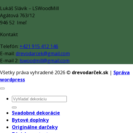
Lukáš Slávik – LSWoodMill
Agátová 763/12
946 52 Imeľ
Kontakt
Telefón:
+421 915 412 146
E-mail:
drevodarcek@gmail.com
E-mail 2:
lswoodmill@gmail.com
Všetky práva vyhradené 2026 ©
drevodarček.sk
|
Správa
wordpress
Hľadať:
Svadobné dekorácie
Bytové doplnky
Originálne darčeky