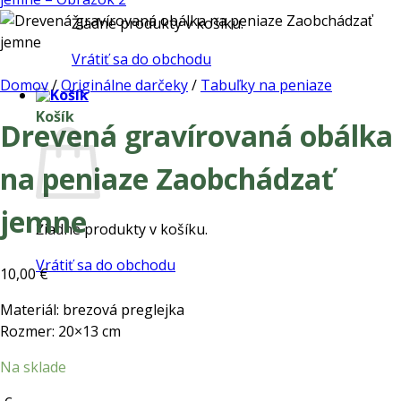
Žiadne produkty v košíku.
Vrátiť sa do obchodu
Domov
/
Originálne darčeky
/
Tabuľky na peniaze
Košík
Drevená gravírovaná obálka
na peniaze Zaobchádzať
jemne
Žiadne produkty v košíku.
Vrátiť sa do obchodu
10,00
€
Materiál: brezová preglejka
Rozmer: 20×13 cm
Na sklade