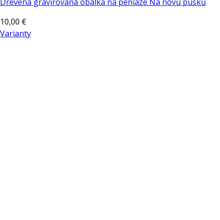
Drevená gravírovaná obálka na peniaze Na novu pušku
10,00
€
Varianty