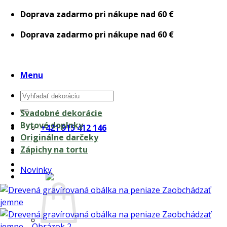
Skip
Doprava zadarmo pri nákupe nad 60 €
to
Doprava zadarmo pri nákupe nad 60 €
content
Menu
Hľadať:
Svadobné dekorácie
Bytové doplnky
+421 915 412 146
Originálne darčeky
Zápichy na tortu
Novinky
0,00
€