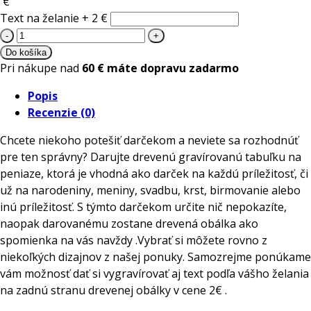
€
Text na želanie + 2 €
množstvo
Drevená
Do košíka
gravírovaná
Pri nákupe nad
60 € máte dopravu zadarmo
obálka
Popis
na
Recenzie (0)
peniaze
Zaobchádzať
Chcete niekoho potešiť darčekom a neviete sa rozhodnúť
jemne
pre ten správny? Darujte drevenú gravírovanú tabuľku na
peniaze, ktorá je vhodná ako darček na každú príležitosť, či
už na narodeniny, meniny, svadbu, krst, birmovanie alebo
inú príležitosť. S týmto darčekom určite nič nepokazíte,
naopak darovanému zostane drevená obálka ako
spomienka na vás navždy .Vybrať si môžete rovno z
niekoľkých dizajnov z našej ponuky. Samozrejme ponúkame
vám možnosť dať si vygravírovať aj text podľa vášho želania
na zadnú stranu drevenej obálky v cene 2€ .