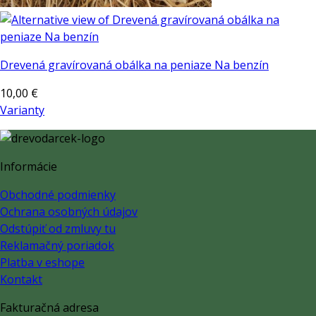
Drevená gravírovaná obálka na peniaze Na benzín
10,00
€
Varianty
Informácie
Obchodné podmienky
Ochrana osobných údajov
Odstúpiť od zmluvy tu
Reklamačný poriadok
Platba v eshope
Kontakt
Fakturačná adresa