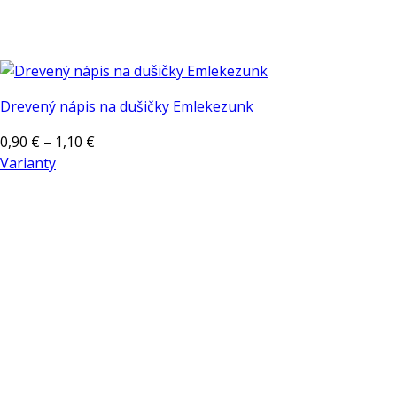
Drevený nápis na dušičky Emlekezunk
Price
0,90
€
–
1,10
€
range:
Varianty
Tento
0,90 €
produkt
through
má
1,10 €
viacero
variantov.
Možnosti
si
môžete
vybrať
na
stránke