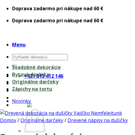
Skip
Doprava zadarmo pri nákupe nad 60 €
to
Doprava zadarmo pri nákupe nad 60 €
content
Menu
Hľadať:
Svadobné dekorácie
Bytové doplnky
+421 915 412 146
Originálne darčeky
Zápichy na tortu
Novinky
0,00
€
Domov
/
Originálne darčeky
/
Drevené nápisy na dušičky