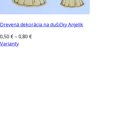
Drevená dekorácia na dušičky Anjelik
Price
0,50
€
–
0,80
€
range:
Varianty
Tento
0,50 €
produkt
through
má
0,80 €
viacero
variantov.
Možnosti
si
môžete
vybrať
na
stránke
produktu.