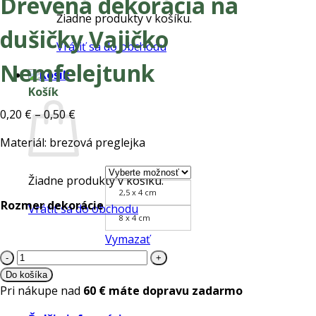
Drevená dekorácia na
Žiadne produkty v košíku.
dušičky Vajičko
Vrátiť sa do obchodu
Nemfelejtunk
Košík
Price
0,20
€
–
0,50
€
range:
Materiál: brezová preglejka
0,20 €
through
Žiadne produkty v košíku.
0,50 €
2,5 x 4 cm
Rozmer dekorácie
Vrátiť sa do obchodu
8 x 4 cm
Vymazať
množstvo
Drevená
Do košíka
dekorácia
Pri nákupe nad
60 € máte dopravu zadarmo
na