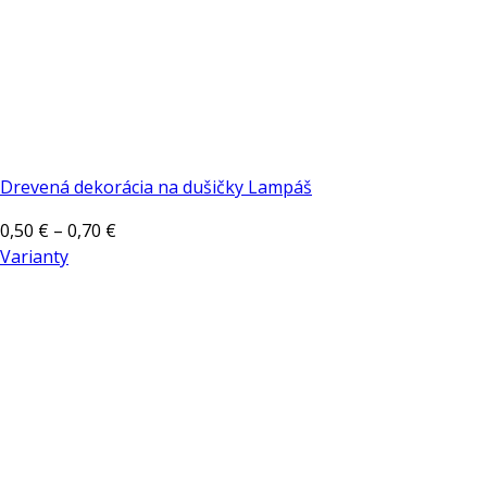
Drevená dekorácia na dušičky Lampáš
Price
0,50
€
–
0,70
€
range:
Varianty
Tento
0,50 €
produkt
through
má
0,70 €
viacero
variantov.
Možnosti
si
môžete