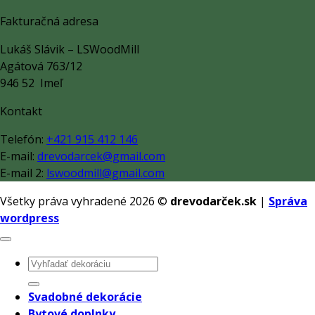
Fakturačná adresa
Lukáš Slávik – LSWoodMill
Agátová 763/12
946 52 Imeľ
Kontakt
Telefón:
+421 915 412 146
E-mail:
drevodarcek@gmail.com
E-mail 2:
lswoodmill@gmail.com
Všetky práva vyhradené 2026 ©
drevodarček.sk
|
Správa
wordpress
Hľadať:
Svadobné dekorácie
Bytové doplnky