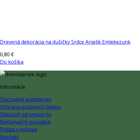
Drevená dekorácia na dušičky Srdce Anjelik Emlekezunk
0,80
€
Do košíka
Informácie
Obchodné podmienky
Ochrana osobných údajov
Odstúpiť od zmluvy tu
Reklamačný poriadok
Platba v eshope
Kontakt