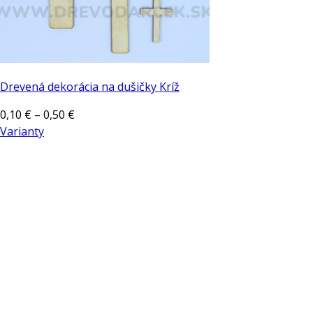
Drevená dekorácia na dušičky Kríž
Price
0,10
€
–
0,50
€
range:
Varianty
Tento
0,10 €
produkt
through
má
0,50 €
viacero
variantov.
Možnosti
si
môžete
vybrať
na