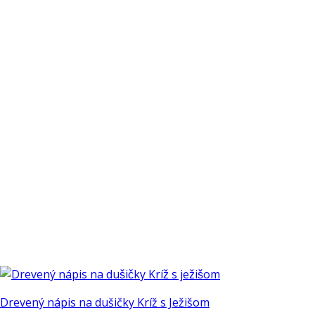
Drevený nápis na dušičky Kríž s Ježišom