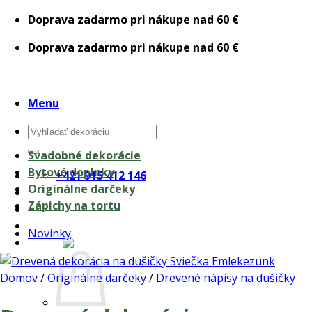
Skip
Doprava zadarmo pri nákupe nad 60 €
to
Doprava zadarmo pri nákupe nad 60 €
content
Menu
Hľadať:
Svadobné dekorácie
Bytové doplnky
+421 915 412 146
Originálne darčeky
Zápichy na tortu
Novinky
0,00
€
Domov
/
Originálne darčeky
/
Drevené nápisy na dušičky