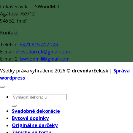
Lukáš Slávik – LSWoodMill
Agátová 763/12
946 52 Imeľ
Kontakt
Telefón:
+421 915 412 146
E-mail:
drevodarcek@gmail.com
E-mail 2:
lswoodmill@gmail.com
Všetky práva vyhradené 2026 ©
drevodarček.sk
|
Správa
wordpress
Hľadať:
Svadobné dekorácie
Bytové doplnky
Originálne darčeky
Zápichy na tortu