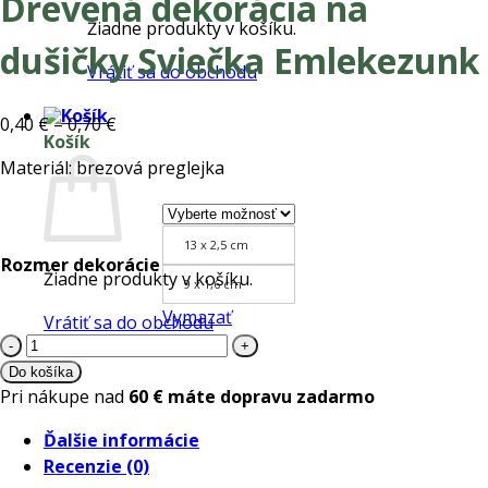
Drevená dekorácia na
Žiadne produkty v košíku.
dušičky Sviečka Emlekezunk
Vrátiť sa do obchodu
Price
0,40
€
–
0,70
€
Košík
range:
Materiál: brezová preglejka
0,40 €
through
0,70 €
13 x 2,5 cm
Rozmer dekorácie
Žiadne produkty v košíku.
9 x 1,6 cm
Vymazať
Vrátiť sa do obchodu
množstvo
Drevená
Do košíka
dekorácia
Pri nákupe nad
60 € máte dopravu zadarmo
na
Ďalšie informácie
dušičky
Recenzie (0)
Sviečka