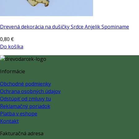
Drevená dekorácia na dušičky Srdce Anjelik Spominame
0,80
€
Do košíka
Informácie
Obchodné podmienky
Ochrana osobných údajov
Odstúpiť od zmluvy tu
Reklamačný poriadok
Platba v eshope
Kontakt
Fakturačná adresa