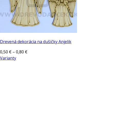
Drevená dekorácia na dušičky Anjelik
Price
0,50
€
–
0,80
€
range:
Varianty
Tento
0,50 €
produkt
through
má
0,80 €
viacero
variantov.
Možnosti
si
môžete
vybrať