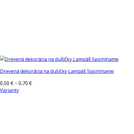
Drevená dekorácia na dušičky Lampáš Spomíname
Price
0,50
€
–
0,70
€
range:
Varianty
Tento
0,50 €
produkt
through
má
0,70 €
viacero
variantov.
Možnosti