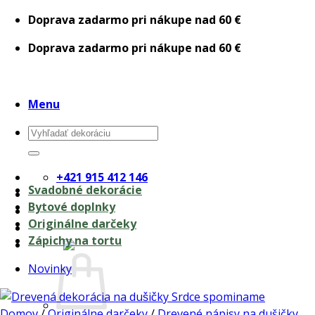
Skip
Doprava zadarmo pri nákupe nad 60 €
to
Doprava zadarmo pri nákupe nad 60 €
content
Menu
Hľadať:
+421 915 412 146
Svadobné dekorácie
Bytové doplnky
Originálne darčeky
Zápichy na tortu
0,00
€
Novinky
Domov
/
Originálne darčeky
/
Drevené nápisy na dušičky