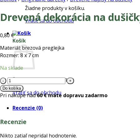
Žiadne produkty v košíku.
Drevená dekorácia na dušič
Vrátiť sa do obchodu
0,80
€
Košík
Materiál: brezová preglejka
Rozmer: 8 x 7 cm
Na sklade
množstvo
Žiadne produkty v košíku.
Drevená
Do košíka
Vrátiť sa do obchodu
dekorácia
Pri nákupe nad
60 € máte dopravu zadarmo
na
Recenzie (0)
dušičky
Srdce
Recenzie
spomíname
Nikto zatiaľ nepridal hodnotenie.