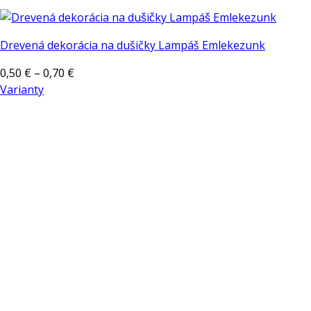
Drevená dekorácia na dušičky Lampáš Emlekezunk
Price
0,50
€
–
0,70
€
range:
Varianty
Tento
0,50 €
produkt
through
má
0,70 €
viacero
variantov.
Možnosti
si
môžete
vybrať
na
stránke
produktu.