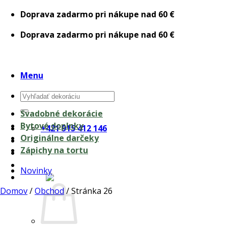
Skip
Doprava zadarmo pri nákupe nad 60 €
to
Doprava zadarmo pri nákupe nad 60 €
content
Menu
Hľadať:
Svadobné dekorácie
Bytové doplnky
+421 915 412 146
Originálne darčeky
Zápichy na tortu
Novinky
0,00
€
Domov
/
Obchod
/
Stránka 26