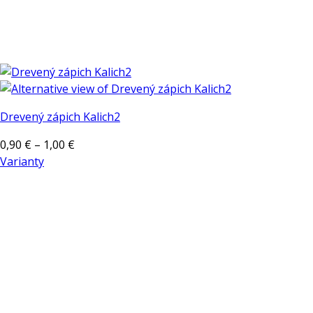
Drevený zápich Kalich2
Price
0,90
€
–
1,00
€
range:
Varianty
Tento
0,90 €
produkt
through
má
1,00 €
viacero
variantov.
Možnosti
si
môžete
vybrať