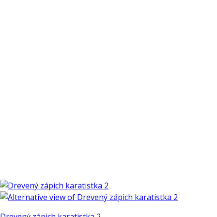
viacero
variantov.
Možnosti
si
môžete
vybrať
na
stránke
produktu.
Drevený zápich karatistka 2