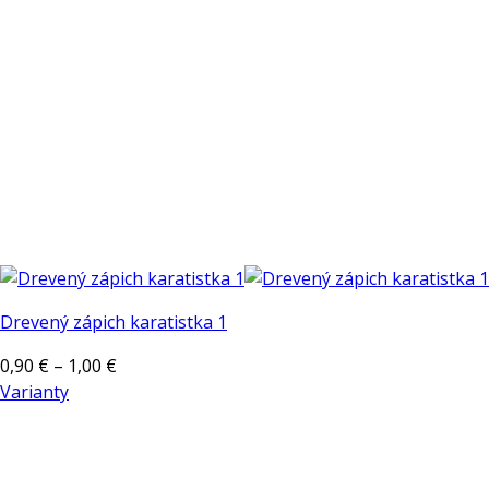
na
stránke
produktu.
Drevený zápich karatistka 1
Price
0,90
€
–
1,00
€
range:
Varianty
Tento
0,90 €
produkt
through
má
1,00 €