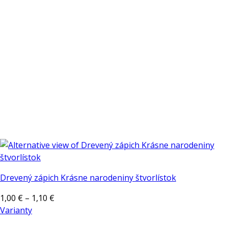
Drevený zápich Krásne narodeniny štvorlístok
Price
1,00
€
–
1,10
€
range:
Varianty
Tento
1,00 €