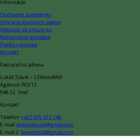
Informácie
Obchodné podmienky
Ochrana osobných údajov
Odstúpiť od zmluvy tu
Reklamačný poriadok
Platba v eshope
Kontakt
Fakturačná adresa
Lukáš Slávik – LSWoodMill
Agátová 763/12
946 52 Imeľ
Kontakt
Telefón:
+421 915 412 146
E-mail:
drevodarcek@gmail.com
E-mail 2:
lswoodmill@gmail.com