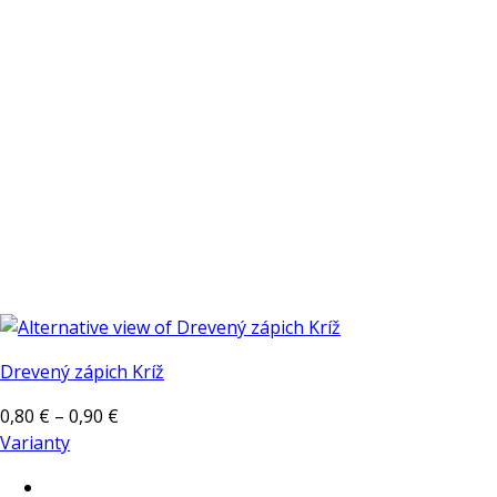
Drevený zápich Kríž
Price
0,80
€
–
0,90
€
range:
Varianty
Tento
0,80 €
produkt
through