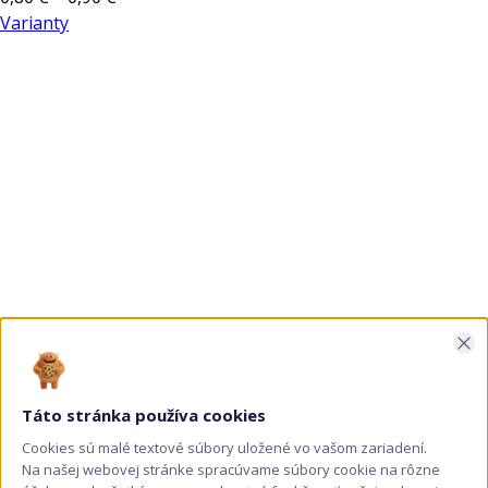
range:
Varianty
Tento
0,80 €
produkt
through
má
0,90 €
viacero
variantov.
Možnosti
si
môžete
vybrať
na
stránke
produktu.
Zav
Táto stránka používa cookies
Cookies sú malé textové súbory uložené vo vašom zariadení.
Na našej webovej stránke spracúvame súbory cookie na rôzne