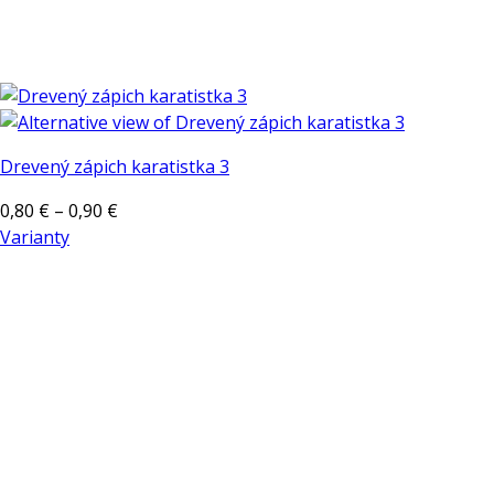
Drevený zápich karatistka 3
Price
0,80
€
–
0,90
€
range:
Varianty
Tento
0,80 €
produkt
through
má
0,90 €
viacero
variantov.
Možnosti
si
môžete
vybrať