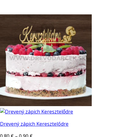
Drevený zápich Keresztelődre
Price
0,80
€
–
0,90
€