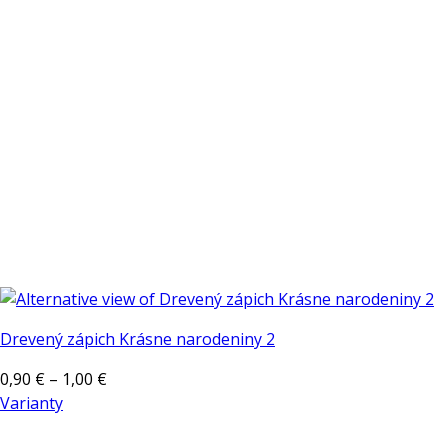
Drevený zápich Krásne narodeniny 2
Price
0,90
€
–
1,00
€
range:
Varianty
Tento
0,90 €