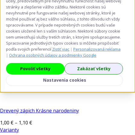
účely, predovšetkým pre nevyhnutnú funkčnosť našej webovej
stránky a zlepšenie vášho zážitku. Niektoré cookies sú
nevyhnutné pre fungovanie našej webovej stránky, ktoré je
možné používať aj bez vášho súhlasu, z tohto dôvodu ich vždy
spracovávame. V prípade nepotrebných cookies budú vaše
cookies uložené len s vaším súhlasom. Niektoré súbory cookie
sem umiestňujú služby tretích strán, s ktorými spolupracujeme.
Spracovanie jednotlivých typov cookies si môžete prispôsobiť
podľa svojich preferencií
Zistiť viac
|
Personalizovaná reklama
|
Ochrana osobných údajov a podmienky Google
Povoliť všetky
Zakázať všetky
Nastavenia cookies
Drevený zápich Krásne narodeniny
Price
1,00
€
–
1,10
€
range:
Varianty