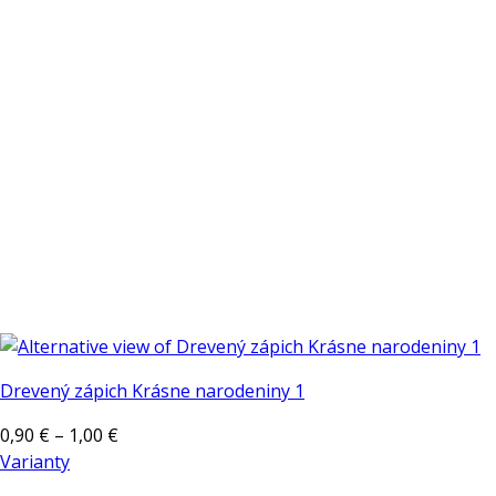
Drevený zápich Krásne narodeniny 1
Price
0,90
€
–
1,00
€
range:
Varianty
Tento
0,90 €